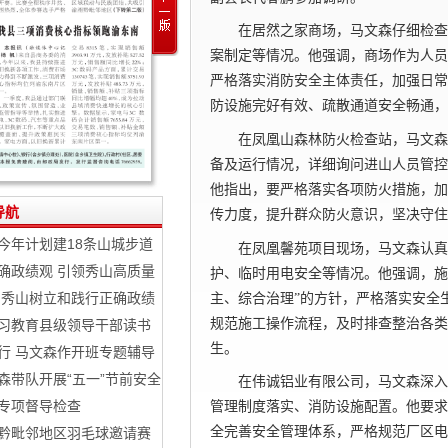
在居然之家商场，马文森仔细检查
案制定等情况。他强调，商场作为人员
严格落实消防安全主体责任，加强日常
防设施完好有效、疏散通道安全畅通，
在凤凰山森林防火检查站，马文森
备及运行情况，详细询问进山人员管控
他指出，要严格落实各项防火措施，加
导航
传力度，提升群众防火意识，坚决守住
今年计划建18条山城步道
在凤凰馨苑项目现场，马文森认真
确政绩观 引领秀山高质量
护、临时用电安全等情况。他强调，施
 秀山树立和践行正确政绩
主、综合治理”的方针，严格落实安全
规范施工操作流程，及时排查整治各类
习教育县级领导干部读书
生。
行 马文森作开班专题辅导
森带队开展“五一”节前安全
在伟诚铝业有限公司，马文森深入
专项督导检查
管理制度落实、消防设施配置。他要求
全完善安全管理体系，严格规范厂区电
黔毗邻地区羽毛球邀请赛