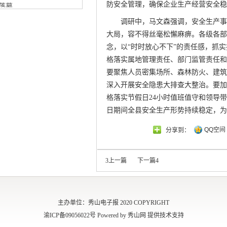
防安全管理，确保企业生产经营安全稳
落幕
新闻
调研中，马文森强调，安全生产事
三项消费核心指标领跑渝
大局，容不得丝毫松懈麻痹。各级各部
念，以“时时放心不下”的责任感，抓实
格落实属地管理责任、部门监管责任和
要聚焦人员密集场所、森林防火、建筑
深入开展安全隐患大排查大整治。要加
格落实节假日24小时值班值守和领导
日期间全县安全生产形势持续稳定，为
QQ空间
分享到：
3
上一篇
下一篇
4
主办单位：秀山电子报 2020 COPYRIGHT
渝ICP备09056022号 Powered by 秀山网 提供技术支持