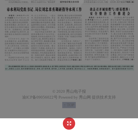
© 2020 秀山电子报
渝ICP备09056022号 Powered by 秀山网 提供技术支持
↑ TOP
https://demo.53bk.com/Content/weixinlogo.png
广州阅速软件科技有限公司开发的数字报发布软件，拥有独立自主知识产权，产品性能更好，用户轻松发布报纸电子版。
http://demo.53bk.com/m/content/2020-12/14