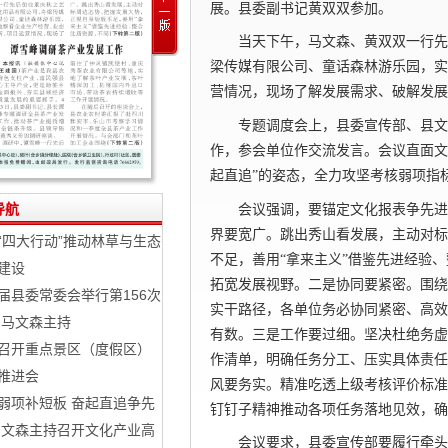
展。县委副书记黄双双参加。
当天下午，马文森、黄双双一行先
梁传媒有限公司、童话森林游乐园，实
营情况，现场了解发展需求、破解发展
专题调度会上，县委宣传部、县文
作，参会单位作交流发言。会议直面文
起直追”的姿态，全力攻坚考核弱项指
导航
会议强调，要锚定文化报表争先进
界要宽广。跳出秀山看发展，主动对标
“四大行动”推动林草与生态
不足，善用
“拿来主义”借鉴先进经验
建设
拓宽发展视野。二是协同要紧密。围绕
届县委常委会举行第156次
实干路径，各单位务必协同紧密、高效
 马文森主持
有数。三是工作要过细。坚决杜绝务虚
召开重点景区（度假区）
作清单，明确任务分工、压实具体责任
推进会
风要务实。精准吃透上级考核评价标准
弱项补短板 奋起直追争先
钉钉子精神推动各项任务落地见效，确
马文森主持召开文化产业高
会议要求，县委宣传部要履行牵头