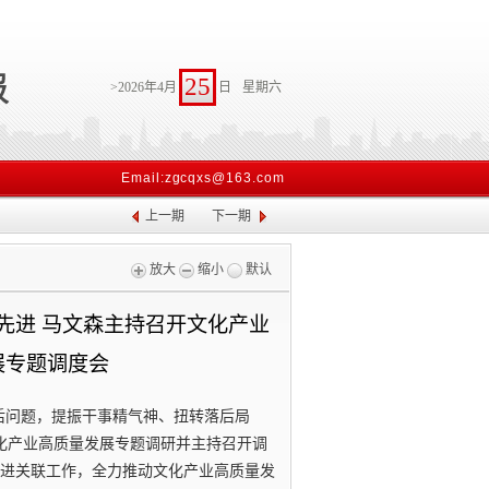
25
>2026年4月
日
星期六
Email:zgcqxs@163.com
上一期
下一期
放大
缩小
默认
先进 马文森主持召开文化产业
展专题调度会
滞后问题，提振干事精气神、扭转落后局
文化产业高质量发展专题调研并主持召开调
进关联工作，全力推动文化产业高质量发