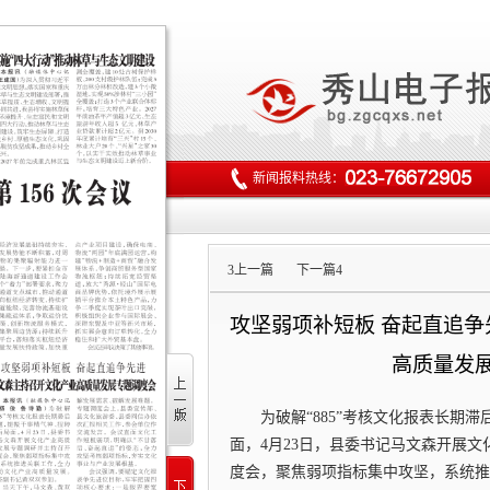
新闻报料热线：
3
上一篇
下一篇
4
攻坚弱项补短板 奋起直追争
高质量发
为破解“885”考核文化报表长期
面，4月23日，县委书记马文森开展
度会，聚焦弱项指标集中攻坚，系统推