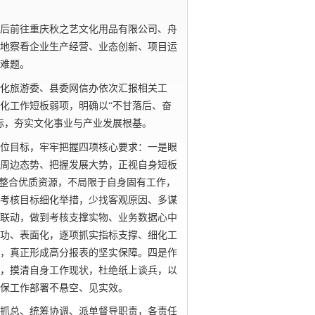
后前往重庆秋之艺文化用品有限公司、舟
地察看企业生产经营、业态创新、项目运
难题。
化旅游委、县委网信办依次汇报相关工
化工作短板弱项，明确以
“不甘落后、奋
标，夯实文化事业与产业发展根基。
位目标，牢牢把握四项核心要求：一是眼
周边态势、把握发展大势，正视自身短板
、整合优质资源，不局限于自身固有工作，
考核目标细化举措，少找客观原因、多谋
联动，做到考核支撑实物、业务数据心中
功、表面化，逐项抓实指标支撑、细化工
，真正形成高分报表的坚实保障。四是作
，摸清自身工作现状，杜绝纸上谈兵，以
保工作部署不悬空、见实效。
抓总、统筹协调、派单督导职责，各责任