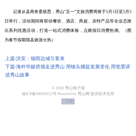
记者从县商务委获悉，秀山
“五一”文旅消费周将于5月1日至5月5
日举行，活动期间将联动餐饮、酒店、商超、农特产品等全业态推
出系列优惠活动，打造一站式消费体验，点燃假日消费热潮。（图
为春节假期我县旅游火热）
上篇:洪安：烟雨边城引客来
下篇:海外华媒侨领走进秀山 用镜头捕捉发展变化 用笔墨讲
述秀山故事
© 2020 秀山电子报
渝ICP备09056022号 Powered by 秀山网 提供技术支持
↑ TOP
https://demo.53bk.com/Img/2020/6/20200605bc4bcf712325428da649
广州阅速软件科技有限公司开发的数字报发布软件，拥有独立自主知识产权，产品性能更好，用户轻松发布报纸电子版。
http://demo.53bk.com/m/content/2019-09/01/011248.html