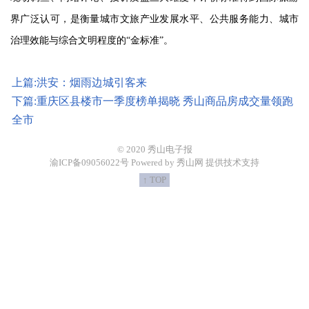
界广泛认可，是衡量城市文旅产业发展水平、公共服务能力、城市
治理效能与综合文明程度的“金标准”。
上篇:洪安：烟雨边城引客来
下篇:重庆区县楼市一季度榜单揭晓 秀山商品房成交量领跑
全市
© 2020 秀山电子报
渝ICP备09056022号 Powered by 秀山网 提供技术支持
↑ TOP
https://demo.53bk.com/Img/2020/6/20200605bc4bcf712325428da649
广州阅速软件科技有限公司开发的数字报发布软件，拥有独立自主知识产权，产品性能更好，用户轻松发布报纸电子版。
http://demo.53bk.com/m/content/2019-09/01/011248.html