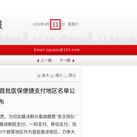
11
>2026年4月
日
星期六
Email:zgcqxs@163.com
上一期
下一期
放大
缩小
默认
 首批医保便捷支付地区名单公
布
获悉，为切实解决群众看病缴费“多次排队”
署推进刷脸支付、一码支付、移动支付、信
19个统筹地区作为首批推进地区，力争大