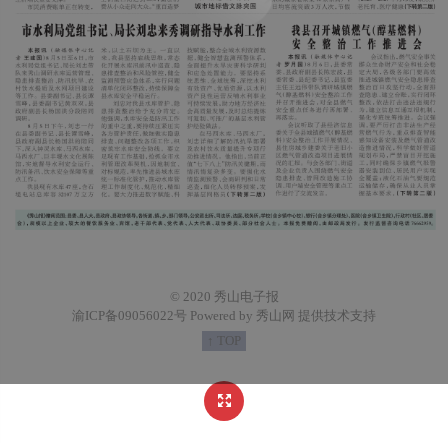
© 2020 秀山电子报
渝ICP备09056022号 Powered by 秀山网 提供技术支持
↑ TOP
https://demo.53bk.com/Content/weixinlogo.png
广州阅速软件科技有限公司开发的数字报发布软件，拥有独立自主知识产权，产品性能更好，用户轻松发布报纸电子版。
http://demo.53bk.com/m/content/2020-12/14