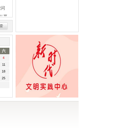
败问
从严
众
架协
六
4
11
18
25