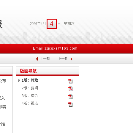
4
2026年4月
日
星期六
Email:zgcqxs@163.com
上一期
下一期
版面导航
公布
1版：时政
2版：要闻
3版：综合
深入
4版：视点
部署
营推