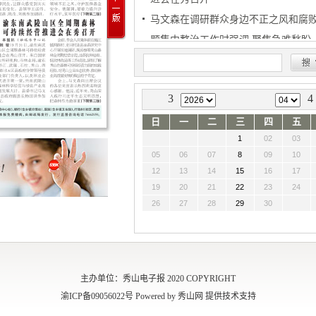
马文森在调研群众身边不正之风和腐
题集中整治工作时强调 聚焦急难愁盼 
从实整治 以扎实成效保障民生惠及群
秀山举办肿瘤防治科普教育专题讲座
3
4
秀山与重庆铁塔公司签署战略合作框
议
日
一
二
三
四
五
1
02
03
05
06
07
8
09
10
12
13
14
15
16
17
19
20
21
22
23
24
26
27
28
29
30
主办单位：秀山电子报 2020 COPYRIGHT
渝ICP备09056022号 Powered by 秀山网 提供技术支持