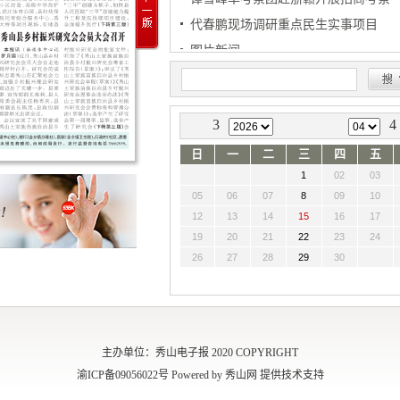
代春鹏现场调研重点民生实事项目
图片新闻
秀山县乡村振兴研究会会员大会召开
3
4
日
一
二
三
四
五
1
02
03
05
06
07
8
09
10
12
13
14
15
16
17
19
20
21
22
23
24
26
27
28
29
30
主办单位：秀山电子报 2020 COPYRIGHT
渝ICP备09056022号 Powered by 秀山网 提供技术支持