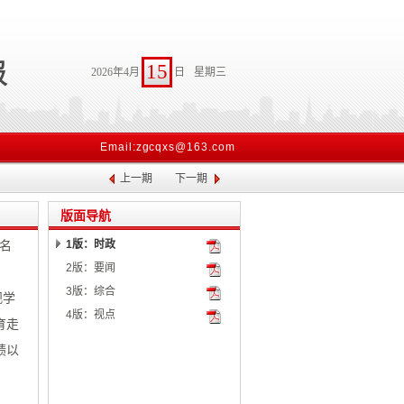
15
2026年4月
日
星期三
Email:zgcqxs@163.com
上一期
下一期
版面导航
报名
1版：时政
2版：要闻
3版：综合
观学
4版：视点
育走
绩以